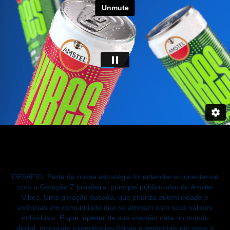
DESAFIO
Parte da nossa estratégia foi entender e conectar-se
com a Geração Z brasileira, principal público-alvo do Amstel
Vibes. Uma geração ousada, que prioriza autenticidade e
vivências em comunidade que se alinham com seus valores
individuais. E que, apesar de sua imersão nata no mundo
digital, procuram experiências físicas e sensoriais em meio à