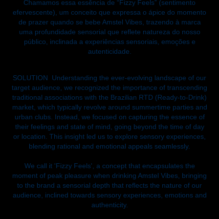
Chamamos essa essência de “Fizzy Feels” (sentimento
efervescente), um conceito que expressa o ápice do momento
de prazer quando se bebe Amstel Vibes, trazendo à marca
uma profundidade sensorial que reflete natureza do nosso
público, inclinada a experiências sensoriais, emoções e
autenticidade.
SOLUTION
Understanding the ever-evolving landscape of our
target audience, we recognized the importance of transcending
traditional associations with the Brazilian RTD (Ready-to-Drink)
market, which typically revolve around summertime parties and
urban clubs. Instead, we focused on capturing the essence of
their feelings and state of mind, going beyond the time of day
or location. This insight led us to explore sensory experiences,
blending rational and emotional appeals seamlessly.
We call it 'Fizzy Feels', a concept that encapsulates the
moment of peak pleasure when drinking Amstel Vibes, bringing
to the brand a sensorial depth that reflects the nature of our
audience, inclined towards sensory experiences, emotions and
authenticity.