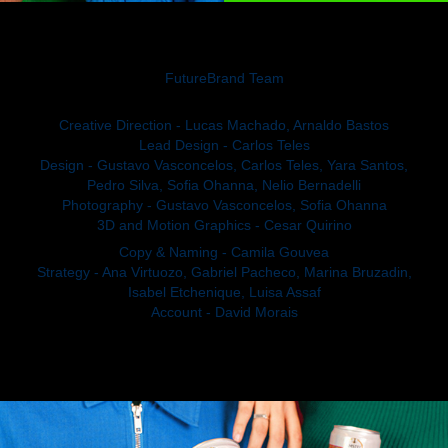
FutureBrand Team
Creative Direction - Lucas Machado, Arnaldo Bastos
Lead Design - Carlos Teles
Design - Gustavo Vasconcelos, Carlos Teles, Yara Santos,
Pedro Silva, Sofia Ohanna, Nelio Bernadelli
Photography - Gustavo Vasconcelos, Sofia Ohanna
3D and Motion Graphics - Cesar Quirino
Copy & Naming - Camila Gouvea
Strategy - Ana Virtuozo, Gabriel Pacheco, Marina Bruzadin,
Isabel Etchenique, Luisa Assaf
Account - David Morais