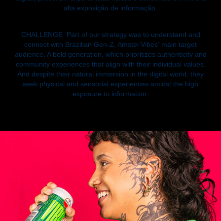
alta exposição de informação.
CHALLENGE
Part of our strategy was to understand and
connect with Brazilian Gen-Z, Amstel Vibes' main target
audience. A bold generation, which prioritizes authenticity and
community experiences that align with their individual values.
And despite their natural immersion in the digital world, they
seek physical and sensorial experiences amidst the high
exposure to information.